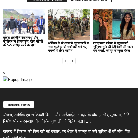
मुकेश अंबानी ने केदारनाथ और
बद्रीनाथ में किए दर्शन, दोनों मंदिरों
ओडिशा के कंधमाल में सुरक्षा बलों के
शरद पवार परिवार में खुशखबरी:
को 5-5 करोड़ रुपये का दान
साथ मुठभेड़, दो माओवादी मारे गए,
सुप्रिया सुले की बेटी रेवती की सारंग
मृतकों में रश्मि शामिल
संग सगाई, नागपुर से जुड़ा रिश्ता
×
Recent Posts
योजना, आर्थिक एवं सांख्यिकी विभाग और आईआईएम रायपुर के बीच एमओयू सुशासन, नीति
निर्माण और साक्ष्य-आधारित निर्णय प्रणाली को मिलेगा बढ़ावा….
रायगढ़ में विकास को मिल रही नई रफ्तार, हर क्षेत्र में मजबूत हो रही सुविधाओं की नींव: वित्त
मंत्री ओपी चौधरी……