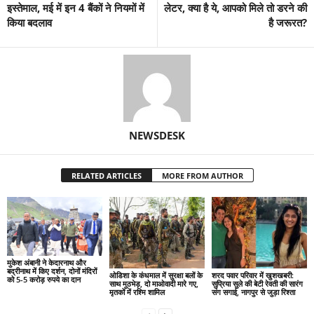
इस्तेमाल, मई में इन 4 बैंकों ने नियमों में
लेटर, क्या है ये, आपको मिले तो डरने की
किया बदलाव
है जरूरत?
NEWSDESK
RELATED ARTICLES
MORE FROM AUTHOR
मुकेश अंबानी ने केदारनाथ और
बद्रीनाथ में किए दर्शन, दोनों मंदिरों
ओडिशा के कंधमाल में सुरक्षा बलों के
शरद पवार परिवार में खुशखबरी:
को 5-5 करोड़ रुपये का दान
साथ मुठभेड़, दो माओवादी मारे गए,
सुप्रिया सुले की बेटी रेवती की सारंग
मृतकों में रश्मि शामिल
संग सगाई, नागपुर से जुड़ा रिश्ता