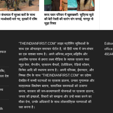
कंधमाल में सुरक्षा बलों के साथ
शरद पवार परिवार में खुशखबरी: सुप्रिया सुले
ो माओवादी मारे गए, मृतकों में रश्मि
की बेटी रेवती की सारंग संग सगाई, नागपुर से
जुड़ा रिश्ता
“THEINDIANFIRST.COM” लाइव स्ट्रीमिंग सुविधाओं के
Edito
साथ एक ऑनलाइन समाचार पोर्टल है, जो हिंदी भाषा में जन-संचार
offic
ी सफल
का एक सशक्त स्तम्भ है। अपने अभिनव,अनुभव,अद्वितीय और
4914
अप्रतिम प्रयास से हमारा लक्ष्य मीडिया के व्यापक प्रकार यथा
न्यूज़ पेपर, मैगजीन, प्रसारण चैनलों, टेलीविजन, रेडियो स्टेशन,
सिनेमा आदि की स्थापना करना है। अपनी परिपक्व, ईमानदार, और
ब्धि,
निष्पक्ष टीम के साथ “THEINDIANFIRST.COM” का उद्देश्य
ाला देश
देशहित में सच्ची घटनाओं पर प्रकाश डालना, उनका गुणात्मक और
मात्रात्मक विश्लेषण बताना, सामाजिक समस्याओं को उजागर
स्व
करना, सरकार की जन-कल्याणकारी योजनाओं पर प्रकाश डालना,
जनता की इच्छाओं, विचारों को समझना और उन्हें व्यक्त करने का
मौका देना, उनके अधिकारों के साथ लोकतांत्रिक परम्पराओं की
रक्षा करना है।
ilk