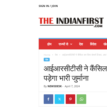
SIGN IN / JOIN
T
H
E
I
N
D
I
होम
राज्यों से
देश
विदेश
खे
A
N
Home
देश
आईआरसीटीसी ने कैंसिल कर दिया कंफर्म टिकट, अब देना
F
देश
I
आईआरसीटीसी ने कैंसिल 
R
S
पड़ेगा भारी जुर्माना
T
By
NEWSDESK
-
April 7, 2024