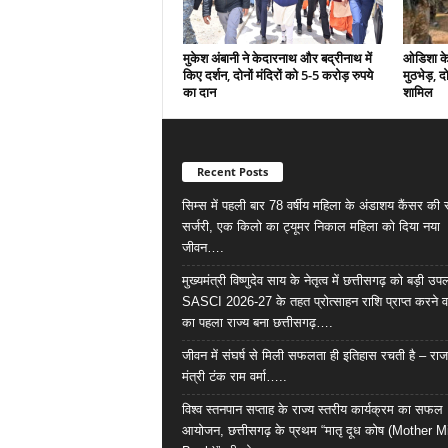
मुकेश अंबानी ने केदारनाथ और बद्रीनाथ में
ओडिशा के 
किए दर्शन, दोनों मंदिरों को 5-5 करोड़ रुपये
मुठभेड़, द
का दान
शामिल
Recent Posts
सिम्स में पहली बार 78 वर्षीय महिला के अंडाशय कैंसर क
सर्जरी, एक किलो का ट्यूमर निकाल महिला को दिया नया
जीवन….
मुख्यमंत्री विष्णुदेव साय के नेतृत्व में छत्तीसगढ़ को बड़ी उपल
SASCI 2026-27 के तहत प्रोत्साहन राशि प्राप्त करने व
का पहला राज्य बना छत्तीसगढ़….
जीवन में संघर्ष से मिली सफलता ही इतिहास रचती है – राज
मंत्री टंक राम वर्मा…..
विश्व स्तनपान सप्ताह के राज्य स्तरीय कार्यक्रम का सफल
आयोजन, छत्तीसगढ़ के प्रथम “मातृ दूध कोष (Mother M