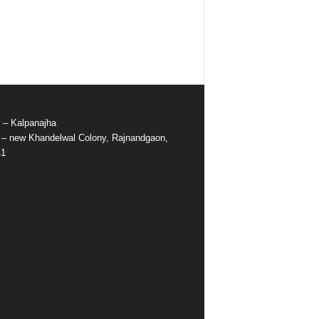
r – Kalpanajha
e – new Khandelwal Colony, Rajnandgaon,
41