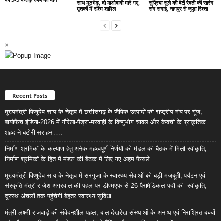
साथ मुठभेड़, दो माओवादी मारे गए,
सुप्रिया सुले की बेटी रेवती की सारंग
मृतकों में रश्मि शामिल
संग सगाई, नागपुर से जुड़ा रिश्ता
×
Recent Posts
मुख्यमंत्री विष्णुदेव साय के नेतृत्व में छत्तीसगढ़ के जैविक उत्पादों की राष्ट्रीय मंच पर गूंज,
बायोफैच इंडिया-2026 में गौरेला-पेंड्रा-मरवाही के विष्णुभोग चावल और केवची के प्राकृतिक
शहद ने बटोरी सराहना….
निर्माण श्रमिकों के कल्याण हेतु अनेक महत्वपूर्ण निर्णयों को मंडल की बैठक में मिली स्वीकृति,
निर्माण श्रमिकों के हित में मंडल की बैठक में लिए गए अहम फैसले….
मुख्यमंत्री विष्णुदेव साय के नेतृत्व में सरगुजा के स्वास्थ्य सेवाओं को बड़ी मजबूती, पर्यटन एवं
संस्कृति मंत्री राजेश अग्रवाल की पहल पर डीएमएफ से 26 पैरामेडिकल पदों की स्वीकृति,
दूरस्थ अंचलों तक पहुंचेगी बेहतर स्वास्थ्य सुविधा….
मंत्री लक्ष्मी राजवाड़े की संवेदनशील पहल, बाल देखरेख संस्थाओं के अनाथ एवं निराश्रित बच्चों