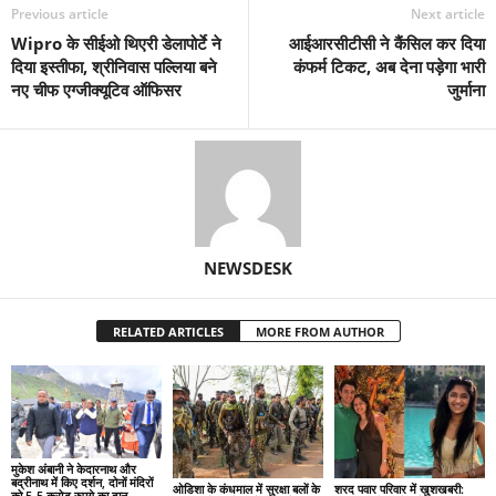
Previous article
Next article
Wipro के सीईओ थिएरी डेलापोर्टे ने
आईआरसीटीसी ने कैंसिल कर दिया
दिया इस्तीफा, श्रीनिवास पल्लिया बने
कंफर्म टिकट, अब देना पड़ेगा भारी
नए चीफ एग्जीक्यूटिव ऑफिसर
जुर्माना
NEWSDESK
RELATED ARTICLES
MORE FROM AUTHOR
मुकेश अंबानी ने केदारनाथ और
बद्रीनाथ में किए दर्शन, दोनों मंदिरों
ओडिशा के कंधमाल में सुरक्षा बलों के
शरद पवार परिवार में खुशखबरी:
को 5-5 करोड़ रुपये का दान